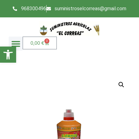
968300496
suministroselcorreas@gmail.com
0
0,00
€
Abrir barra de herramientas