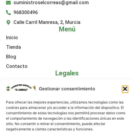
suministroselcorreas@gmail.com
968300496
Calle Carril Manresa, 2, Murcia
Menú
Inicio
Tienda
Blog
Contacto
Legales
Política de cookies
Gestionar consentimiento
Aviso legal
Para ofrecer las mejores experiencias, utilizamos tecnologías como las
Declaración de accesibilidad
cookies para almacenar y/o acceder a la información del dispositivo. El
consentimiento de estas tecnologías nos permitirá procesar datos como
Política de privacidad
el comportamiento de navegación o las identificaciones únicas en este
sitio. No consentir o retirar el consentimiento, puede afectar
negativamente a ciertas características y funciones.