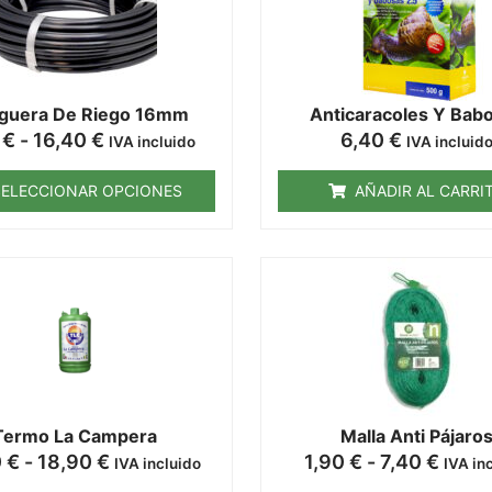
guera De Riego 16mm
Anticaracoles Y Bab
0
€
-
16,40
€
6,40
€
IVA incluido
IVA incluid
SELECCIONAR OPCIONES
AÑADIR AL CARRI
Termo La Campera
Malla Anti Pájaro
0
€
-
18,90
€
1,90
€
-
7,40
€
IVA incluido
IVA in