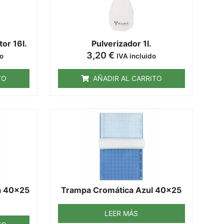
or 16l.
Pulverizador 1l.
3,20
€
do
IVA incluido
TO
AÑADIR AL CARRITO
a 40x25
Trampa Cromática Azul 40x25
LEER MÁS