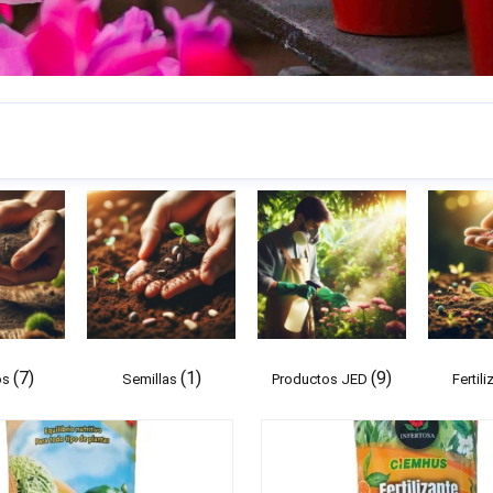
(7)
(1)
(9)
os
Semillas
Productos JED
Fertil