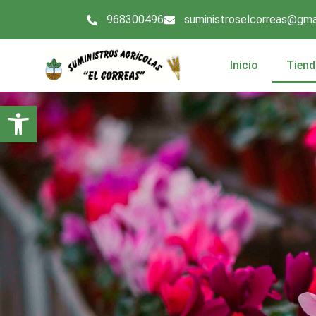
968300496
suministroselcorreas@gma
Inicio
Tiend
Abrir barra de herramientas