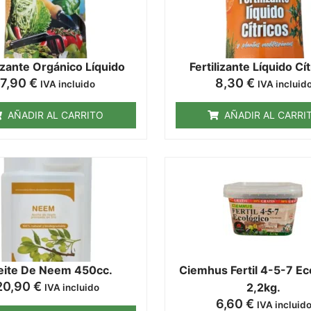
lizante Orgánico Líquido
Fertilizante Líquido Cí
7,90
€
8,30
€
IVA incluido
IVA incluid
AÑADIR AL CARRITO
AÑADIR AL CARRI
eite De Neem 450cc.
Ciemhus Fertil 4-5-7 Ec
20,90
€
2,2kg.
IVA incluido
6,60
€
IVA incluid