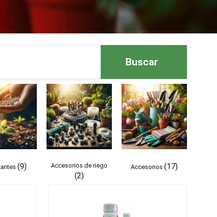
Buscar
(9)
Accesorios de riego
(17)
izantes
Accesorios
(2)