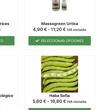
tricos
Massogreen Urtica
4,90
€
-
11,20
€
o
IVA incluido
TO
SELECCIONAR OPCIONES
ológico
Haba Sofía
5,60
€
-
16,80
€
IVA incluido
o