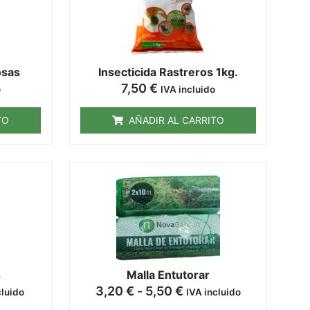
osas
Insecticida Rastreros 1kg.
7,50
€
o
IVA incluido
TO
AÑADIR AL CARRITO
s
Malla Entutorar
3,20
€
-
5,50
€
cluido
IVA incluido