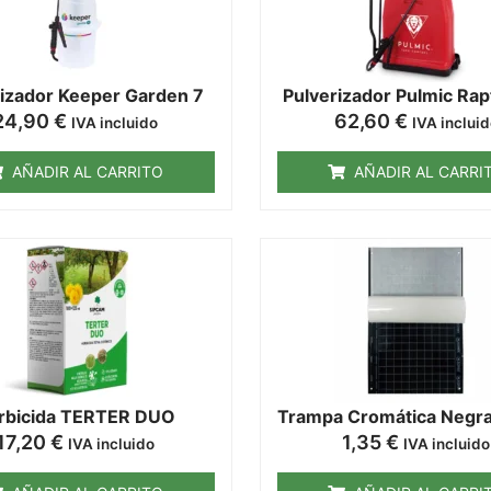
rizador Keeper Garden 7
Pulverizador Pulmic Rapt
24,90
€
62,60
€
IVA incluido
IVA inclui
AÑADIR AL CARRITO
AÑADIR AL CARRI
rbicida TERTER DUO
Trampa Cromática Negr
17,20
€
1,35
€
IVA incluido
IVA incluido