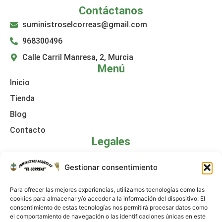
Contáctanos
suministroselcorreas@gmail.com
968300496
Calle Carril Manresa, 2, Murcia
Menú
Inicio
Tienda
Blog
Contacto
Legales
Política de cookies
Gestionar consentimiento
Aviso legal
Para ofrecer las mejores experiencias, utilizamos tecnologías como las
Declaración de accesibilidad
cookies para almacenar y/o acceder a la información del dispositivo. El
consentimiento de estas tecnologías nos permitirá procesar datos como
Política de privacidad
el comportamiento de navegación o las identificaciones únicas en este