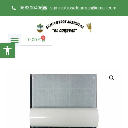
968300496
suministroselcorreas@gmail.com
0
0,00
€
Abrir barra de herramientas