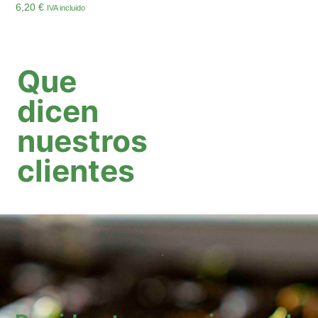
6,20
€
IVA incluido
Añadir Al Carrito
Que
dicen
nuestros
clientes