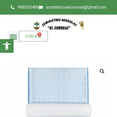
968300496
suministroselcorreas@gmail.com
0
0,00
€
Abrir barra de herramientas