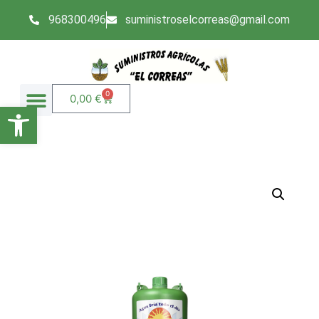
968300496
suministroselcorreas@gmail.com
0
0,00
€
Abrir barra de herramientas