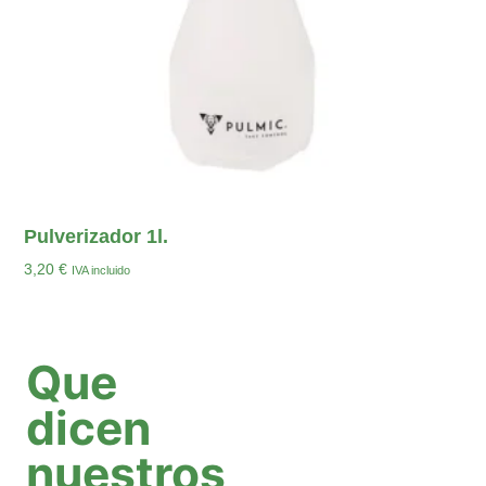
Pulverizador 1l.
3,20
€
IVA incluido
Añadir Al Carrito
Que
dicen
nuestros