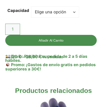
Capacidad
Añadir Al Carrito
18,20
€
-
18,90
€
Envío: Recibirá su pedido de 2 a 5 días
IVA Incluido
hábiles.
Promo: ¡Gastos de envío gratis en pedidos
superiores a 30€!
Productos relacionados