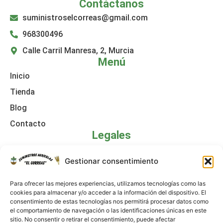
Contáctanos
suministroselcorreas@gmail.com
968300496
Calle Carril Manresa, 2, Murcia
Menú
Inicio
Tienda
Blog
Contacto
Legales
Política de cookies
Gestionar consentimiento
Aviso legal
Para ofrecer las mejores experiencias, utilizamos tecnologías como las
Declaración de accesibilidad
cookies para almacenar y/o acceder a la información del dispositivo. El
consentimiento de estas tecnologías nos permitirá procesar datos como
Política de privacidad
el comportamiento de navegación o las identificaciones únicas en este
sitio. No consentir o retirar el consentimiento, puede afectar