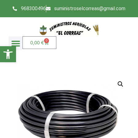
968300496
suministroselcorreas@gmail.com
0
0,00
€
Abrir barra de herramientas