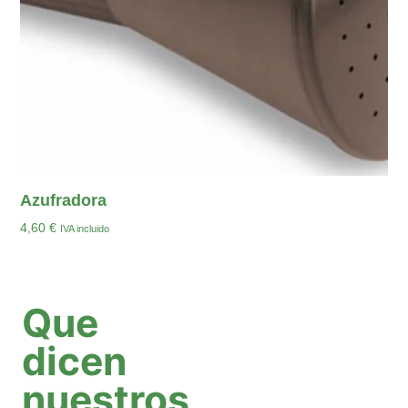
Azufradora
4,60
€
IVA incluido
Añadir Al Carrito
Que
dicen
nuestros