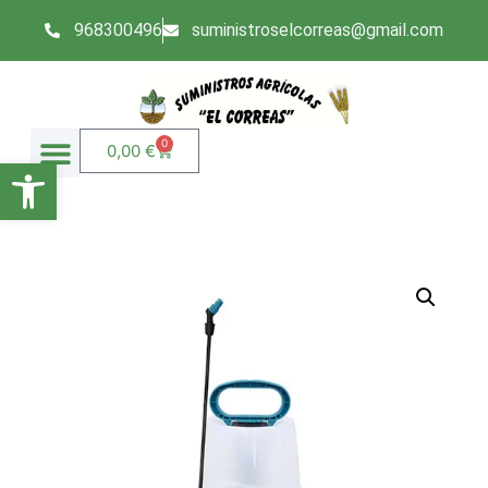
968300496
suministroselcorreas@gmail.com
0
0,00
€
Abrir barra de herramientas