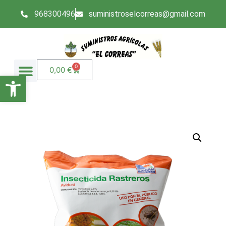
968300496
suministroselcorreas@gmail.com
0
0,00
€
Abrir barra de herramientas