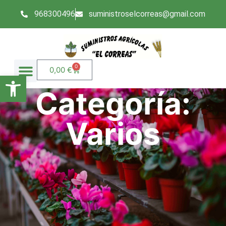
968300496
suministroselcorreas@gmail.com
0
0,00
€
Abrir barra de herramientas
Categoría:
Varios