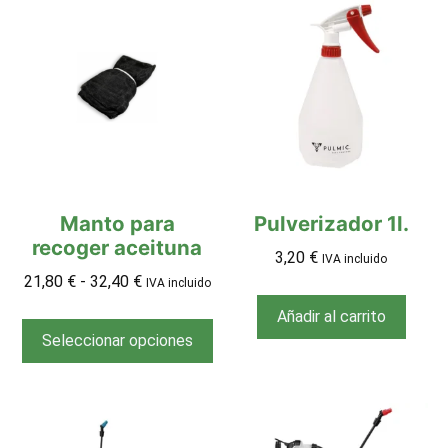
Manto para
Pulverizador 1l.
recoger aceituna
3,20
€
IVA incluido
21,80
€
-
32,40
€
IVA incluido
Añadir al carrito
Seleccionar opciones