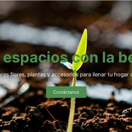
 espacios con la b
res flores, plantas y accesorios para llenar tu hogar d
Contáctanos