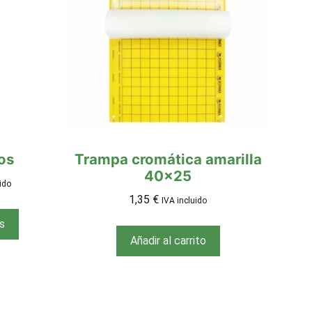
ros
Trampa cromática amarilla
40×25
ido
1,35
€
IVA incluido
s
Añadir al carrito