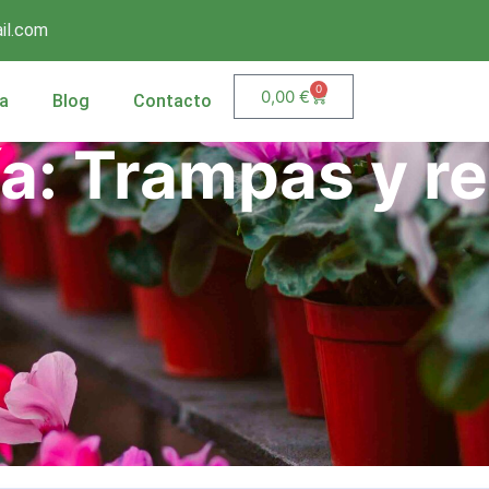
il.com
0
0,00
€
a
Blog
Contacto
a: Trampas y r