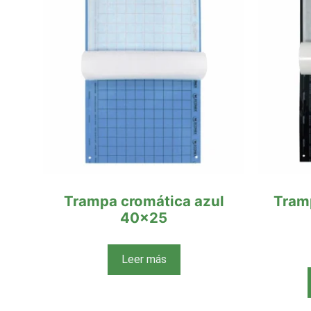
Trampa cromática azul
Tram
40×25
Leer más