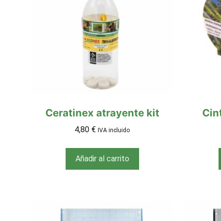
Ceratinex atrayente kit
Cin
4,80
€
IVA incluido
Añadir al carrito