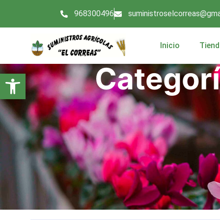
968300496
suministroselcorreas@gma
Inicio
Tiend
Categorí
Abrir barra de herramientas