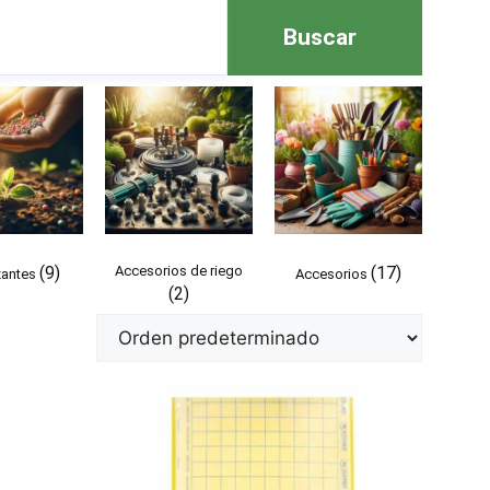
Buscar
(9)
Accesorios de riego
(17)
izantes
Accesorios
(2)