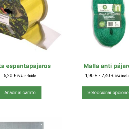
ta espantapajaros
Malla anti pája
6,20
€
1,90
€
-
7,40
€
IVA incluido
IVA inclu
Añadir al carrito
Seleccionar opcione