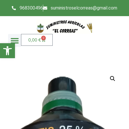
968300496
suministroselcorreas@gmail.com
0
0,00
€
Abrir barra de herramientas