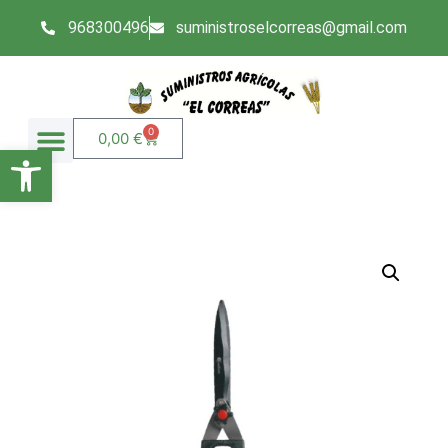
968300496
suministroselcorreas@gmail.com
0
0,00
€
Abrir barra de herramientas