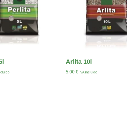
5l
Arlita 10l
5,00
€
ncluido
IVA incluido
arrito
Añadir Al Carrito