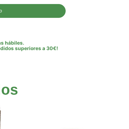
to
as hábiles.
edidos superiores a 30€!
dos