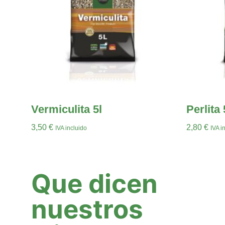
Vermiculita 5l
Perlita 
3,50
€
2,80
€
IVA incluido
IVA i
Añadir Al Carrito
Añadir Al C
Que dicen
nuestros