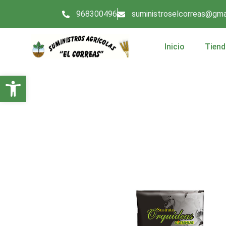
968300496
suministroselcorreas@gma
Inicio
Tiend
Abrir barra de herramientas