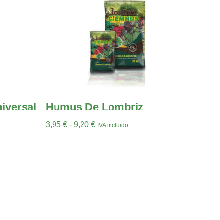
iversal
Humus De Lombriz
3,95
€
-
9,20
€
IVA incluido
Seleccionar Opciones