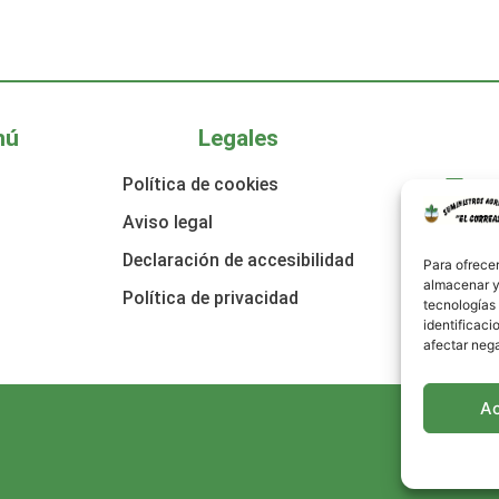
nú
Legales
Política de cookies
su
Aviso legal
96
Declaración de accesibilidad
Cal
Para ofrecer
almacenar y/
Política de privacidad
tecnologías
identificaci
afectar nega
A