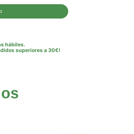
to
as hábiles.
edidos superiores a 30€!
dos