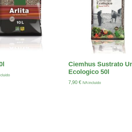
0l
Ciemhus Sustrato Un
Ecologico 50l
ncluido
7,90
€
IVA incluido
arrito
Leer Más