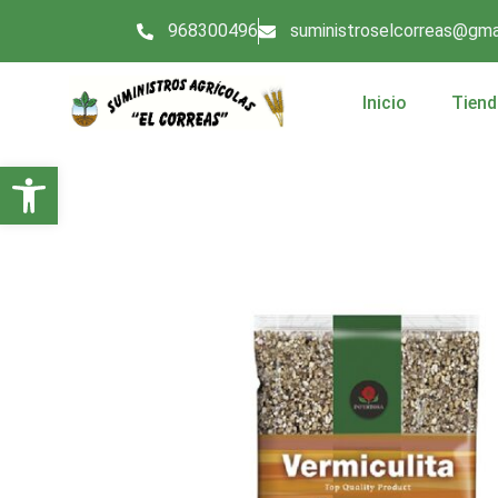
968300496
suministroselcorreas@gma
Inicio
Tiend
Abrir barra de herramientas