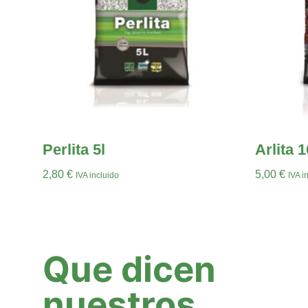
Perlita 5l
Arlita 1
2,80
€
5,00
€
IVA incluido
IVA i
Añadir Al Carrito
Añadir Al C
Que dicen
nuestros