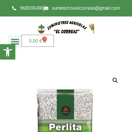
968300496
suministroselcorreas@gmail.com
0
0,00
€
Abrir barra de herramientas